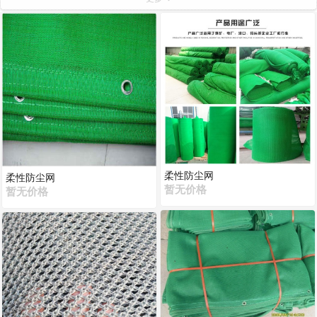
帆布袋子
车篷布
彩条布
PVC夹网布
PE黑布
PE黑白格
遮光布
银布
篷布帆布
封跺网
防火布
防尘网
刀刮布
安全网
PVC涂塑布
柔性防尘网
柔性防尘网
暂无价格
暂无价格