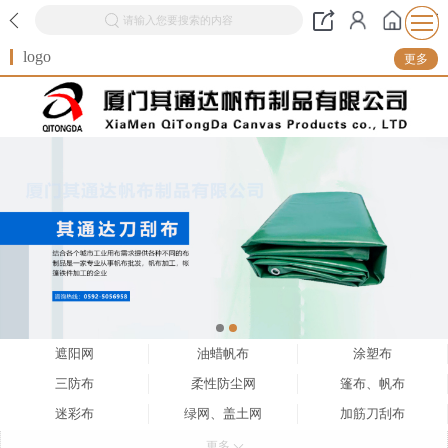
请输入您要搜索的内容
logo
更多
遮阳网
油蜡帆布
涂塑布
三防布
柔性防尘网
篷布、帆布
迷彩布
绿网、盖土网
加筋刀刮布
防水布
防风网
帆布罩子
更多