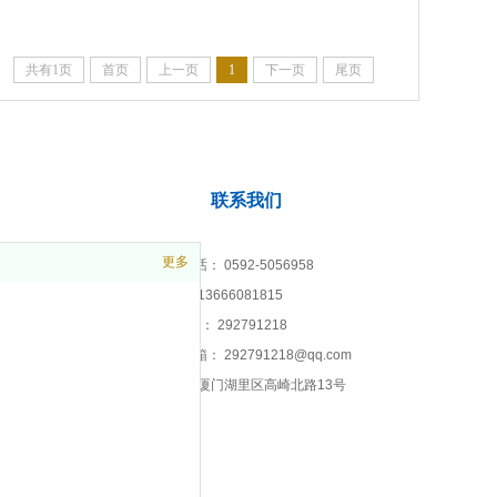
共有1页
首页
上一页
1
下一页
尾页
联系我们
更多
联系电话： 0592-5056958
手机： 1
3666081815
企业QQ： 292791218
公司邮箱： 292791218@qq.com
地址： 厦门湖里区高崎北路13号