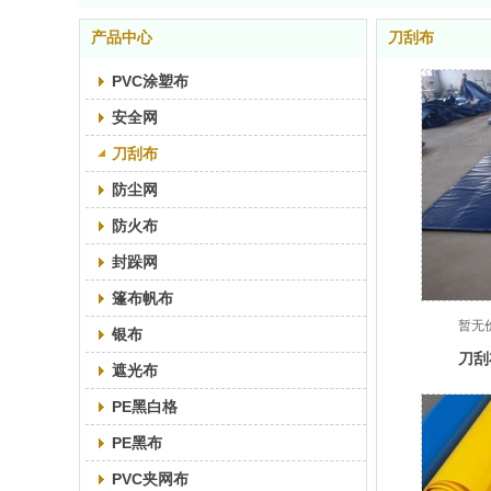
产品中心
刀刮布
PVC涂塑布
安全网
刀刮布
防尘网
防火布
封跺网
篷布帆布
暂无
银布
刀刮
遮光布
PE黑白格
PE黑布
PVC夹网布