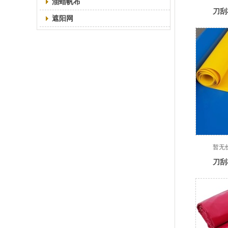
油蜡帆布
刀刮
遮阳网
暂无
刀刮