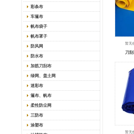
彩条布
车篷布
帆布袋子
帆布罩子
暂无
防风网
刀刮
防水布
加筋刀刮布
绿网、盖土网
迷彩布
篷布、帆布
柔性防尘网
三防布
涂塑布
暂无