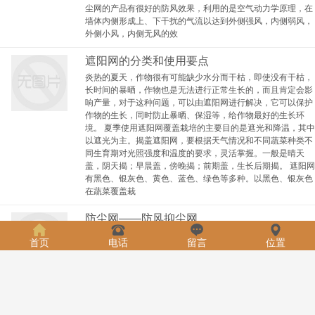
尘网的产品有很好的防风效果，利用的是空气动力学原理，在
墙体内侧形成上、下干扰的气流以达到外侧强风，内侧弱风，
外侧小风，内侧无风的效
遮阳网的分类和使用要点
炎热的夏天，作物很有可能缺少水分而干枯，即使没有干枯，
长时间的暴晒，作物也是无法进行正常生长的，而且肯定会影
响产量，对于这种问题，可以由遮阳网进行解决，它可以保护
作物的生长，同时防止暴晒、保湿等，给作物最好的生长环
境。 夏季使用遮阳网覆盖栽培的主要目的是遮光和降温，其中
以遮光为主。揭盖遮阳网，要根据天气情况和不同蔬菜种类不
同生育期对光照强度和温度的要求，灵活掌握。一般是晴天
盖，阴天揭；早晨盖，傍晚揭；前期盖，生长后期揭。 遮阳网
有黑色、银灰色、黄色、蓝色、绿色等多种。以黑色、银灰色
在蔬菜覆盖栽
防尘网——防风抑尘网
防尘网也叫防风抑尘网，原理是以渗流方式通过底层防风抑尘
首页
电话
留言
位置
网孔的来流风，耗费能量后，持续向下流活动，抵达物料堆底
部后，因为遭到物料堆的阻挠效果，从物料堆底部沿料堆顶风
面爬高，在爬高过程中，与渗流通过中心和上层防风网的来流
风集合，沿顶风面外表持续向上活动，因为渗流风集合后的风
量增大，从而使风速由料堆底部沿顶风面外表向上逐步增
大。 渗流风通过物料堆的极点后，大多数坚持原方向持续