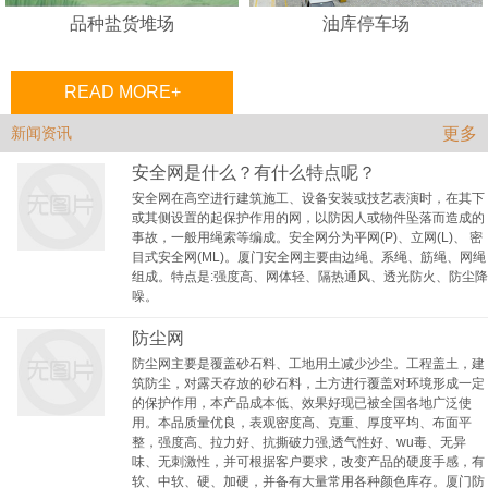
品种盐货堆场
油库停车场
READ MORE+
更多
新闻资讯
安全网是什么？有什么特点呢？
安全网在高空进行建筑施工、设备安装或技艺表演时，在其下
或其侧设置的起保护作用的网，以防因人或物件坠落而造成的
事故，一般用绳索等编成。安全网分为平网(P)、立网(L)、 密
目式安全网(ML)。厦门安全网主要由边绳、系绳、筋绳、网绳
组成。特点是:强度高、网体轻、隔热通风、透光防火、防尘降
噪。
防尘网
防尘网主要是覆盖砂石料、工地用土减少沙尘。工程盖土，建
筑防尘，对露天存放的砂石料，土方进行覆盖对环境形成一定
的保护作用，本产品成本低、效果好现已被全国各地广泛使
用。本品质量优良，表观密度高、克重、厚度平均、布面平
整，强度高、拉力好、抗撕破力强,透气性好、wu毒、无异
味、无刺激性，并可根据客户要求，改变产品的硬度手感，有
软、中软、硬、加硬，并备有大量常用各种颜色库存。厦门防